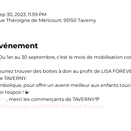
ep 30, 2023, 11:59 PM
ue Théroigne de Méricourt, 95150 Taverny
'événement
 Du 1er au 30 septembre, c’est le mois de mobilisation co
ourrez trouver des boites à don au profit de LISA FOREVE
e TAVERNY. 
olique, pour offrir un avenir meilleur aux enfants touch
 l'espoir ! 💫 
rny
, merci les commerçants de TAVERNY.💛
InSeptember
#LISAFOREVER
#L4E
#Taverny