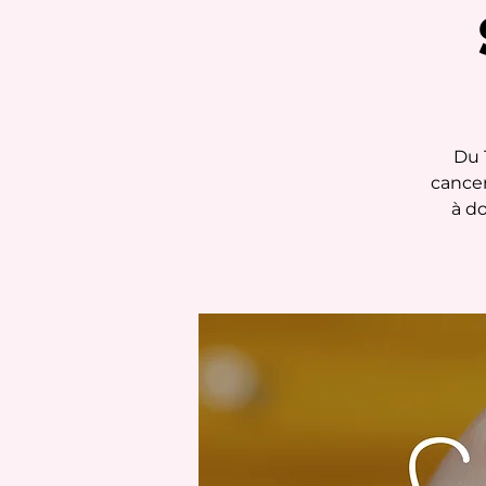
Du 
cancer
à d