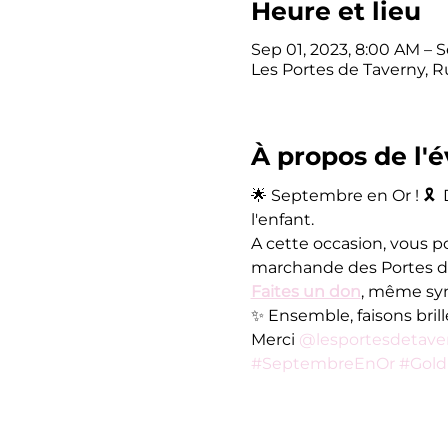
Heure et lieu
Sep 01, 2023, 8:00 AM – S
Les Portes de Taverny, R
À propos de l
🌟 Septembre en Or ! 🎗️ 
l'enfant.
A cette occasion, vous p
marchande des Portes d
Faites un don
, même symb
✨ Ensemble, faisons briller
Merci 
@lesportesdetave
#SeptembreEnOr
#Gold