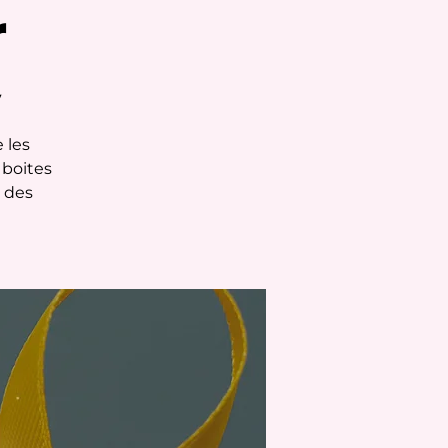
r
y
 les
 boites
 des