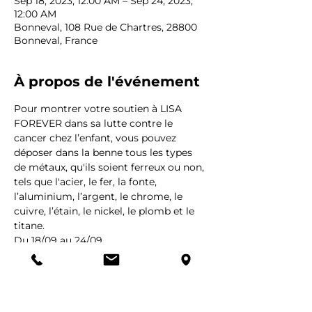
Sep 18, 2023, 12:00 AM – Sep 24, 2023,
12:00 AM
Bonneval, 108 Rue de Chartres, 28800
Bonneval, France
À propos de l'événement
Pour montrer votre soutien à LISA 
FOREVER dans sa lutte contre le 
cancer chez l’enfant, vous pouvez 
déposer dans la benne tous les types 
de métaux, qu'ils soient ferreux ou non, 
tels que l'acier, le fer, la fonte, 
l’aluminium, l’argent, le chrome, le 
cuivre, l’étain, le nickel, le plomb et le 
titane.
Du 18/09 au 24/09
Commune de Bonneval – Benne située 
sur le parking du Carrefour des sports
«  La place des Sports »
108 rue de Chartres