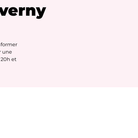
averny
nformer
r une
 20h et