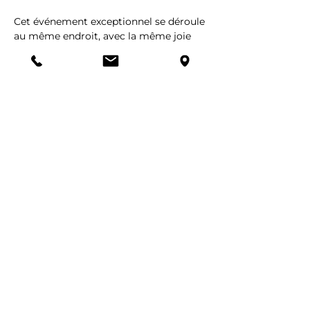
Cet événement exceptionnel se déroule 
au même endroit, avec la même joie 
contagieuse promettant une journée 
riche en émotions.

Rejoignez la vague solidaire LISA 
FOREVER sur TAVERNY ou à distance, 
tous ensemble pour construire un 
monde meilleur. ✨

Inscriptions ouvertes sur le site 
lisaforever.org
Partager cet événement