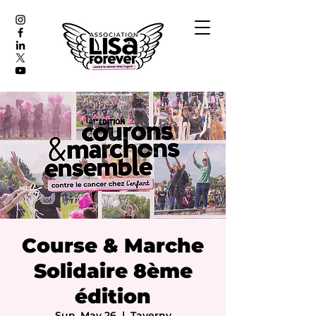
Course & Marche
Solidaire 8ème
édition
Sun, May 26
  |  
Taverny