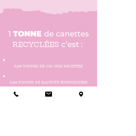
1
TONNE
de canettes
RECYCLÉES
c’est :
6,89 TONNES DE CO2 NON REJETÉES
2,44 TONNES DE BAUXITE ÉCONOMISÉES
26 590 KW/H NON UTILISÉS