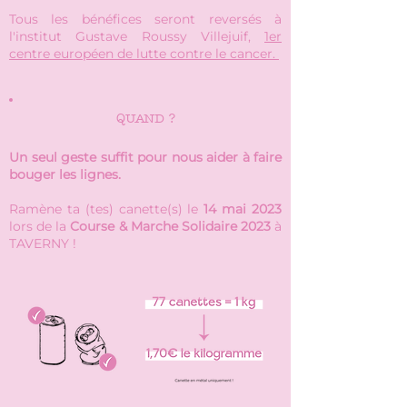
Tous les bénéfices seront reversés à
l'institut Gustave Roussy Villejuif,
1er
centre européen de lutte contre le cancer.
QUAND ?
Un seul geste suffit pour nous aider à faire
bouger les lignes.
Ramène ta (tes) canette(s) le
14 mai 2023
lors de la
Course & Marche Solidaire 2023
à
TAVERNY !