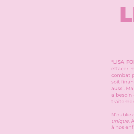
L
"
LISA F
effacer 
combat p
soit fina
aussi. Ma
a besoin 
traitemen
N’oubliez
unique.
A
à nos enf