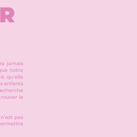
ER
ra jamais
que notre
, qu’elle
es enfants
 recherche
trouver le
 n’est pas
 permettre