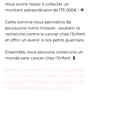
nous avons réussi à collecter un 
montant extraordinaire de 175 000€ ! 🌟
Cette somme nous permettra de 
poursuivre notre mission : soutenir la 
recherche contre le cancer chez l'Enfant 
et offrir un avenir à nos petits guerriers.
Ensemble, nous pouvons construire un 
monde sans cancer chez l’Enfant. 🎗️
#Remerciements
#CourseSolidaire
#Mar
cheSolidaire
#Solidarité
#EnsembleContr
eLeCancer
#175000e
#14mai2023
#LISAF
OREVER
#Merci
#CourseL4E2023