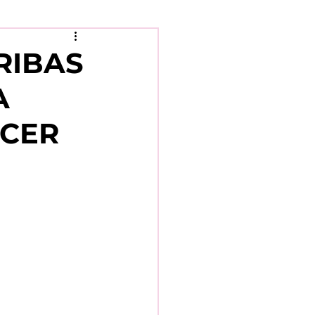
RIBAS
A
NCER