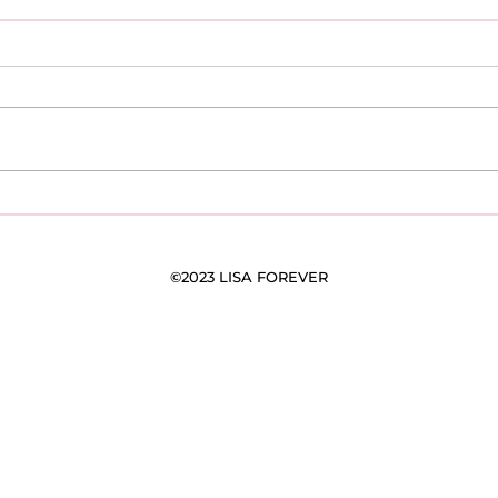
Pourquoi et Comment
Reto
Devenir Bénéloves et
notre 10 ième éd
Adhérer à Lisa Forever ?
not
soli
©2023 LISA FOREVER
mai