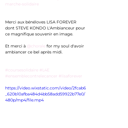
marche-solidaire
Merci aux bénéloves LISA FOREVER 
dont STEVE KONDO L'Ambianceur pour 
ce magnifique souvenir en image.
Et merci à 
@chorale
 for my soul d'avoir 
ambiancer ce bel après midi.
#coursesolidaire
#L4E
#ensemblecontrelecancer
#lisaforever
https://video.wixstatic.com/video/2fcab6
_620b10afba484d4bb58add59922b77e0/
480p/mp4/file.mp4