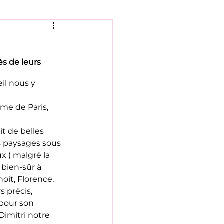
!
s de leurs 
il nous y 
me de Paris, 
t de belles 
s paysages sous 
x ) malgré la 
 bien-sûr à 
noit, Florence, 
 précis, 
 pour son 
 Dimitri notre 