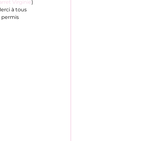
rret Virginie
) 
erci à tous 
 permis 