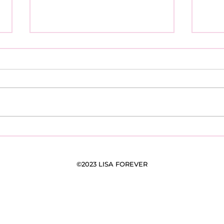
Pourquoi et Comment
Reto
Devenir Bénéloves et
notre 10 ième éd
Adhérer à Lisa Forever ?
not
soli
©2023 LISA FOREVER
mai