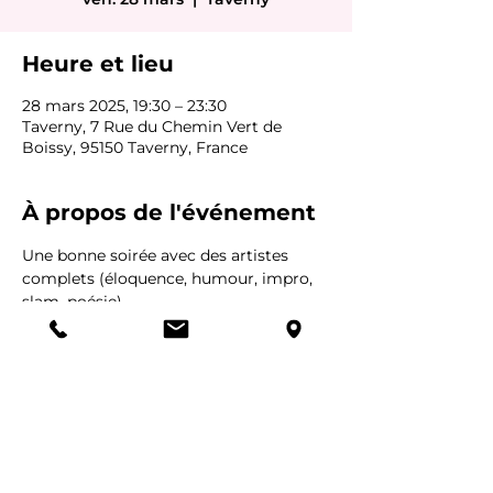
Heure et lieu
28 mars 2025, 19:30 – 23:30
Taverny, 7 Rue du Chemin Vert de
Boissy, 95150 Taverny, France
À propos de l'événement
Une bonne soirée avec des artistes 
complets (éloquence, humour, impro, 
slam, poésie)
Venez découvrir cette troupe 
extraordinaire
Snack solidaire par Lisa Forever, 
chaque Euro pour lutter contre le 
cancer chez l'enfant.