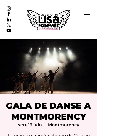
GALA DE DANSE A
MONTMORENCY
ven. 13 juin
  |  
Montmorency
La première représentation du Gala de