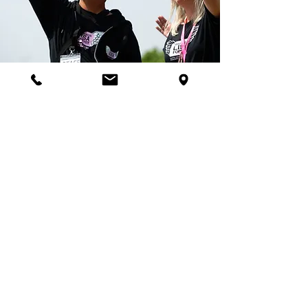
Notre histoire n’est pas unique,
alors battons nous pour la vie…
et rejoignez-nous pour permettre
à nos enfants de vivre
et de grandir tout simplement.
Parents de la petite Lisa.
ILS NOUS FONT