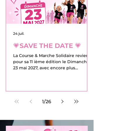
24 juil.
💗SAVE THE DATE 💗
La Course & Marche Solidaire revient
pour sa 11 ième édition le Dimanche
23 mai 2027, avec encore plus
d'enthousiasme et d'engagement.
Vous pouvez dès à présent bloquer la
date dans vos Agendas!!!!! Cet
événement exceptionnel se déroule
au même endroit, avec la même joie
1
/
26
contagieuse promettant une journée
riche en émotions. Rejoignez la vague
solidaire LISA FOREVER sur TAVERNY
ou à distance, tous ensemble pour
construire un monde meilleur. ✨