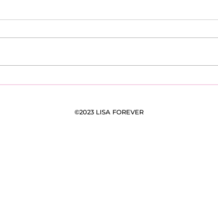
Pourquoi et Comment
Reto
Devenir Bénéloves et
notre 10 ième éd
Adhérer à Lisa Forever ?
not
soli
©2023 LISA FOREVER
mai