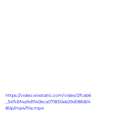
https://video.wixstatic.com/video/2fcab6
_347c6f4a9d1f40bca071830eb29d0868/4
80p/mp4/file.mp4