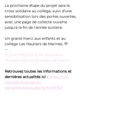
La prochaine étape du projet sera le 
cross solidaire au collège, suivi d'une 
sensibilisation lors des portes ouvertes, 
avec une page de collecte ouverte 
jusqu'à la fin de l'année scolaire.
Un grand merci aux enfants et au 
collège Les Hautiers de Marines. 💛
--
#LISAFOREVER
#L4E
#Solidaire
#Course
#École
#Collège
#Enfants
Retrouvez toutes les informations et 
dernières actualités ici : 
https://clg-
hautiers-marines.ac-
versailles.fr/spip.php?article1703