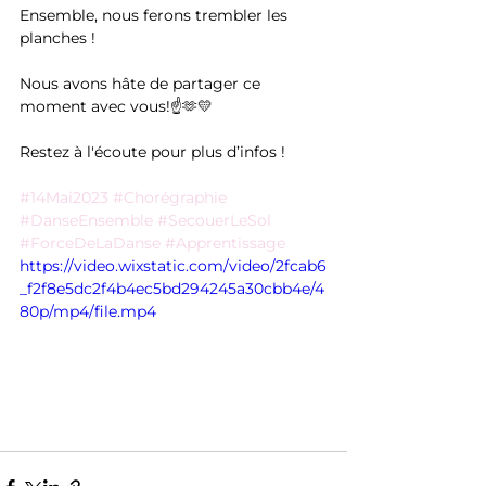
Ensemble, nous ferons trembler les 
planches !
Nous avons hâte de partager ce 
moment avec vous!☝️🫶💛
Restez à l'écoute pour plus d’infos !
#14Mai2023
#Chorégraphie
#DanseEnsemble
#SecouerLeSol
#ForceDeLaDanse
#Apprentissage
https://video.wixstatic.com/video/2fcab6
_f2f8e5dc2f4b4ec5bd294245a30cbb4e/4
80p/mp4/file.mp4