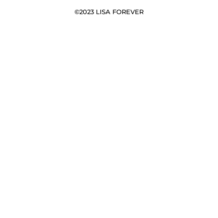
Adhérer à Lisa Forever ?
not
soli
©2023 LISA FOREVER
mai