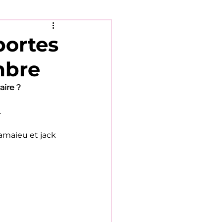
portes
mbre
aire ?
.
camaieu et jack 