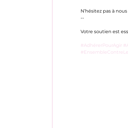
N’hésitez pas à nous 
--
Votre soutien est esse
#AdhérerPourAgir
#
#EnsembleContreLe