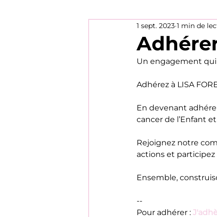
1 sept. 2023
1 min de le
Adhérer,
Un engagement qui c
Adhérez à LISA FOR
En devenant adhérent
cancer de l’Enfant et
Rejoignez notre com
actions et participez
Ensemble, construison
--
Pour adhérer : 
J'adhè