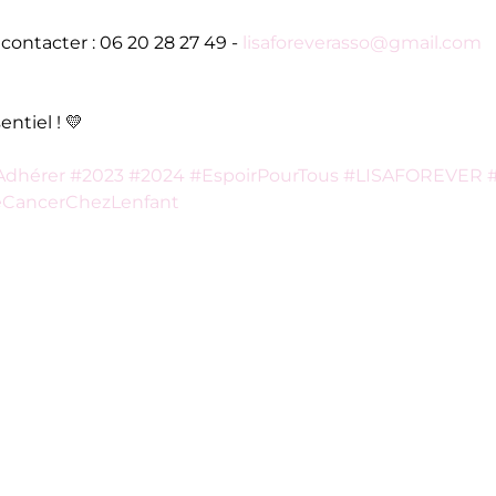
contacter : 06 20 28 27 49 - 
lisaforeverasso@gmail.com
ntiel ! 💛
Adhérer
#2023
#2024
#EspoirPourTous
#LISAFOREVER
CancerChezLenfant