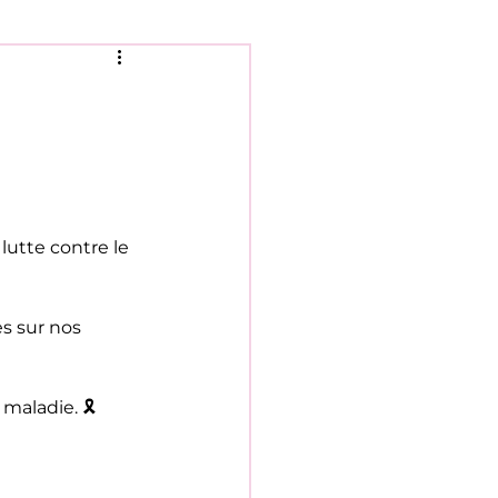
lutte contre le 
s sur nos 
aladie. 🎗️